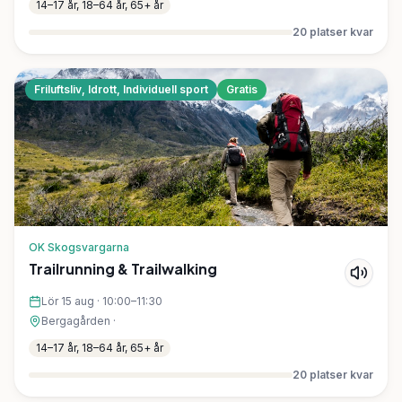
14–17 år, 18–64 år, 65+ år
20
platser kvar
Friluftsliv, Idrott, Individuell sport
Gratis
OK Skogsvargarna
Trailrunning & Trailwalking
Lör 15 aug
·
10:00–11:30
Bergagården
·
14–17 år, 18–64 år, 65+ år
20
platser kvar