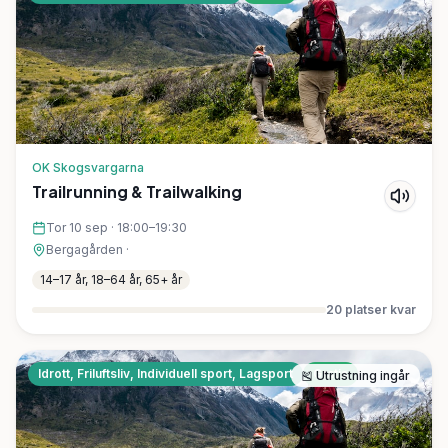
OK Skogsvargarna
Trailrunning & Trailwalking
Tor 10 sep
·
18:00–19:30
Bergagården
·
14–17 år, 18–64 år, 65+ år
20
platser kvar
Idrott, Friluftsliv, Individuell sport, Lagsport
Gratis
🎽
Utrustning ingår