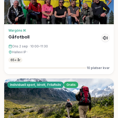
Wargöns IK
Gåfotboll
Ons 2 sep
·
10:00–11:30
Hallevi IP
·
65+ år
10
platser kvar
Individuell sport, Idrott, Friluftsliv
Gratis