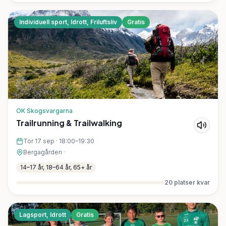
Individuell sport, Idrott, Friluftsliv
Gratis
OK Skogsvargarna
Trailrunning & Trailwalking
Tor 17 sep
·
18:00–19:30
Bergagården
·
14–17 år, 18–64 år, 65+ år
20
platser kvar
Lagsport, Idrott
Gratis