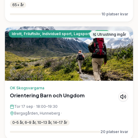
65+ år
10
platser kvar
Idrott, Friluftsliv, Individuell sport, Lagsport
Gratis
🎽
Utrustning ingår
OK Skogsvargarna
Orientering Barn och Ungdom
Tor 17 sep
·
18:00–19:30
Bergagården, Hunneberg
·
0–5 år, 6–9 år, 10–13 år, 14–17 år
20
platser kvar