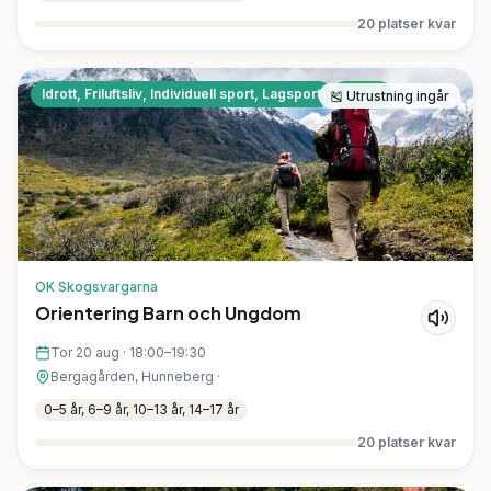
20
platser kvar
Idrott, Friluftsliv, Individuell sport, Lagsport
Gratis
🎽
Utrustning ingår
OK Skogsvargarna
Orientering Barn och Ungdom
Tor 20 aug
·
18:00–19:30
Bergagården, Hunneberg
·
0–5 år, 6–9 år, 10–13 år, 14–17 år
20
platser kvar