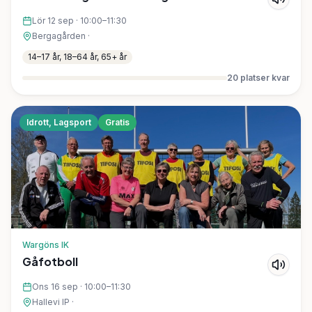
Lör 12 sep
·
10:00–11:30
Bergagården
·
14–17 år, 18–64 år, 65+ år
20
platser kvar
Idrott, Lagsport
Gratis
Wargöns IK
Gåfotboll
Ons 16 sep
·
10:00–11:30
Hallevi IP
·