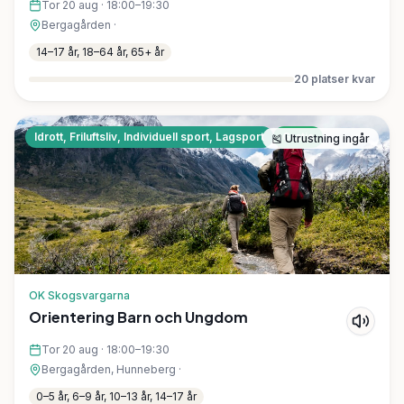
Tor 20 aug
·
18:00–19:30
Bergagården
·
14–17 år, 18–64 år, 65+ år
20
platser kvar
Idrott, Friluftsliv, Individuell sport, Lagsport
Gratis
🎽
Utrustning ingår
OK Skogsvargarna
Orientering Barn och Ungdom
Tor 20 aug
·
18:00–19:30
Bergagården, Hunneberg
·
0–5 år, 6–9 år, 10–13 år, 14–17 år