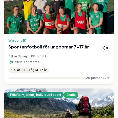
Wargöns IK
Spontanfotboll för ungdomar 7-17 år
Fre 18 sep
·
16:45–18:15
Hallevi Konstgräs
·
6–9 år, 10–13 år, 14–17 år
20
platser kvar
Friluftsliv, Idrott, Individuell sport
Gratis