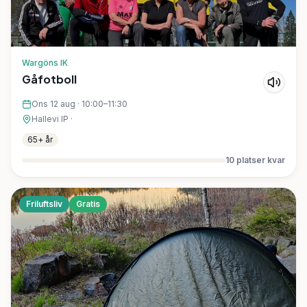
Wargöns IK
Gåfotboll
Ons 12 aug
·
10:00–11:30
Hallevi IP
·
65+ år
10
platser kvar
Friluftsliv
Gratis