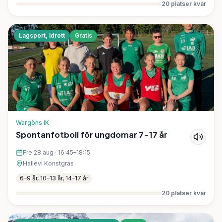
20
platser kvar
Lagsport, Idrott
Gratis
Wargöns IK
Spontanfotboll för ungdomar 7-17 år
Fre 28 aug
·
16:45–18:15
Hallevi Konstgräs
·
6–9 år, 10–13 år, 14–17 år
20
platser kvar