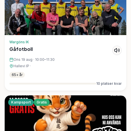
Wargöns IK
Gåfotboll
Ons 19 aug
·
10:00–11:30
Hallevi IP
·
65+ år
10
platser kvar
Kampsport
Gratis