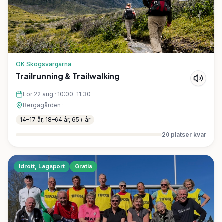
OK Skogsvargarna
Trailrunning & Trailwalking
Lör 22 aug
·
10:00–11:30
Bergagården
·
14–17 år, 18–64 år, 65+ år
20
platser kvar
Idrott, Lagsport
Gratis