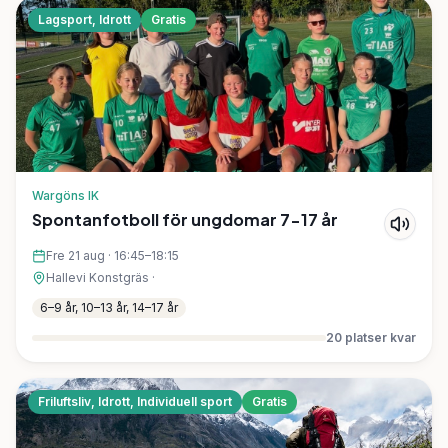
Lagsport, Idrott
Gratis
Wargöns IK
Spontanfotboll för ungdomar 7-17 år
Fre 21 aug
·
16:45–18:15
Hallevi Konstgräs
·
6–9 år, 10–13 år, 14–17 år
20
platser kvar
Friluftsliv, Idrott, Individuell sport
Gratis