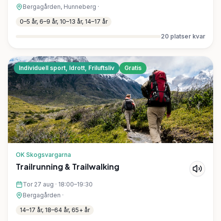
Bergagården, Hunneberg
·
0–5 år, 6–9 år, 10–13 år, 14–17 år
20
platser kvar
Individuell sport, Idrott, Friluftsliv
Gratis
OK Skogsvargarna
Trailrunning & Trailwalking
Tor 27 aug
·
18:00–19:30
Bergagården
·
14–17 år, 18–64 år, 65+ år