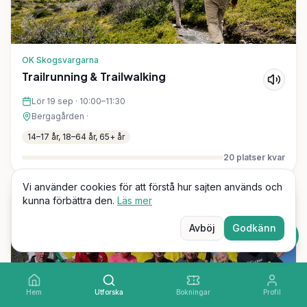
OK Skogsvargarna
Trailrunning & Trailwalking
Lör 19 sep
·
10:00–11:30
Bergagården
·
14–17 år, 18–64 år, 65+ år
20
platser kvar
Vi använder cookies för att förstå hur sajten används och
kunna förbättra den.
Läs mer
Idrott, Lagsport
Gratis
Avböj
Godkänn
Hem
Utforska
Bokningar
Profil