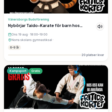
Vänersborgs Budoförening
Nybörjar Taido-Karate för barn hos
Vänersborgs Taidoskola
Ons 19 aug
·
18:00–19:00
Norra skolans gymnastiksal
·
6–9 år
20
platser kvar
Kampsport
Gratis