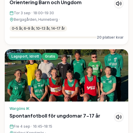
Orientering Barn och Ungdom
Tor 3 sep
·
18:00–19:30
Bergagården, Hunneberg
·
0–5 år, 6–9 år, 10–13 år, 14–17 år
20
platser kvar
Lagsport, Idrott
Gratis
Wargöns IK
Spontanfotboll för ungdomar 7-17 år
Fre 4 sep
·
16:45–18:15
Hallevi Konstgräs
·