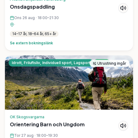
Onsdagspaddling
Ons 26 aug
·
18:00–21:30
·
14–17 år, 18–64 år, 65+ år
Se extern bokningslänk
Idrott, Friluftsliv, Individuell sport, Lagsport
Gratis
🎽
Utrustning ingår
OK Skogsvargarna
Orientering Barn och Ungdom
Tor 27 aug
·
18:00–19:30