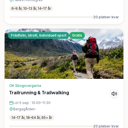
6–9 år, 10–13 år, 14–17 år
20
platser kvar
Friluftsliv, Idrott, Individuell sport
Gratis
OK Skogsvargarna
Trailrunning & Trailwalking
Lör 5 sep
·
10:00–11:30
Bergagården
·
14–17 år, 18–64 år, 65+ år
20
platser kvar