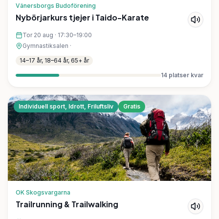
Vänersborgs Budoförening
Nybörjarkurs tjejer i Taido-Karate
Tor 20 aug
·
17:30–19:00
Gymnastiksalen
·
14–17 år, 18–64 år, 65+ år
14
platser kvar
Individuell sport, Idrott, Friluftsliv
Gratis
OK Skogsvargarna
Trailrunning & Trailwalking