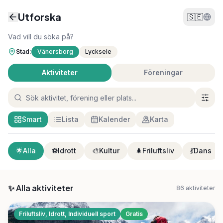
Utforska
🇸🇪
Vad vill du söka på?
Stad:
Vänersborg
Lycksele
Aktiviteter
Föreningar
Smart
Lista
Kalender
Karta
🌟
Alla
⚽
Idrott
🎨
Kultur
🌲
Friluftsliv
💃
Dans
✨ Alla aktiviteter
86
aktiviteter
Friluftsliv, Idrott, Individuell sport
Gratis