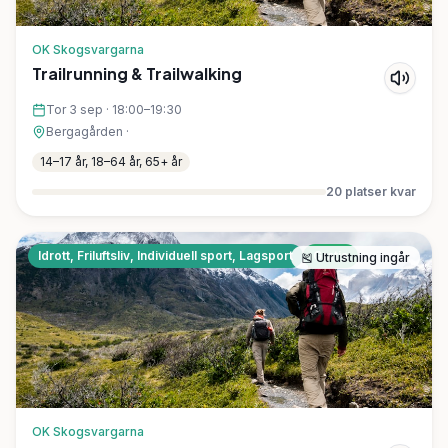
OK Skogsvargarna
Trailrunning & Trailwalking
Tor 3 sep
·
18:00–19:30
Bergagården
·
14–17 år, 18–64 år, 65+ år
20
platser kvar
Idrott, Friluftsliv, Individuell sport, Lagsport
Gratis
🎽
Utrustning ingår
OK Skogsvargarna