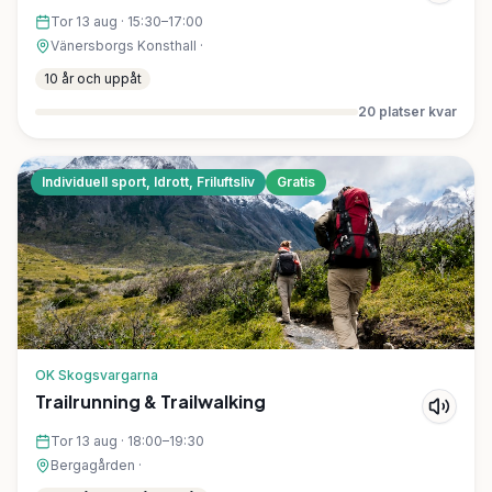
augusti)
Tor 13 aug
·
15:30–17:00
Vänersborgs Konsthall
·
10 år och uppåt
20
platser kvar
Individuell sport, Idrott, Friluftsliv
Gratis
OK Skogsvargarna
Trailrunning & Trailwalking
Tor 13 aug
·
18:00–19:30
Bergagården
·