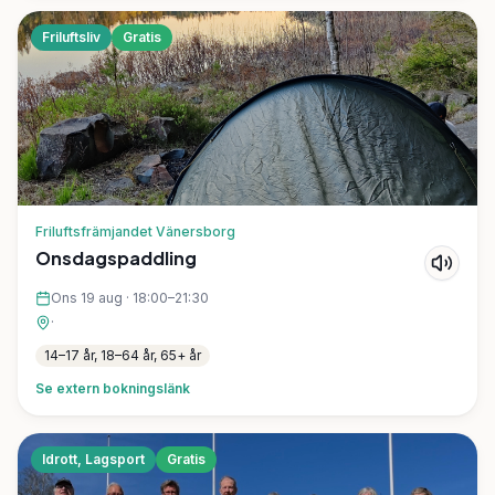
Friluftsliv
Gratis
Friluftsfrämjandet Vänersborg
Onsdagspaddling
Ons 19 aug
·
18:00–21:30
·
14–17 år, 18–64 år, 65+ år
Se extern bokningslänk
Idrott, Lagsport
Gratis