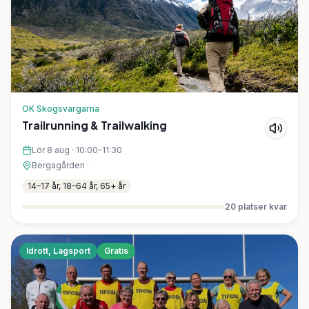
OK Skogsvargarna
Trailrunning & Trailwalking
Lör 8 aug
·
10:00–11:30
Bergagården
·
14–17 år, 18–64 år, 65+ år
20
platser kvar
Idrott, Lagsport
Gratis