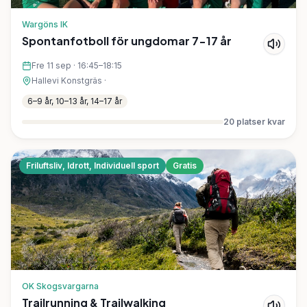
Wargöns IK
Spontanfotboll för ungdomar 7-17 år
Fre 11 sep
·
16:45–18:15
Hallevi Konstgräs
·
6–9 år, 10–13 år, 14–17 år
20
platser kvar
Friluftsliv, Idrott, Individuell sport
Gratis
OK Skogsvargarna
Trailrunning & Trailwalking