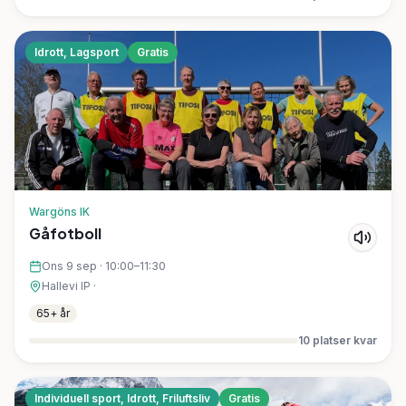
Idrott, Lagsport
Gratis
Wargöns IK
Gåfotboll
Ons 9 sep
·
10:00–11:30
Hallevi IP
·
65+ år
10
platser kvar
Individuell sport, Idrott, Friluftsliv
Gratis