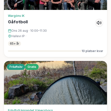
Wargöns IK
Gåfotboll
Ons 26 aug
·
10:00–11:30
Hallevi IP
·
65+ år
10
platser kvar
Friluftsliv
Gratis
Friluftsfrämjandet Vänersborg