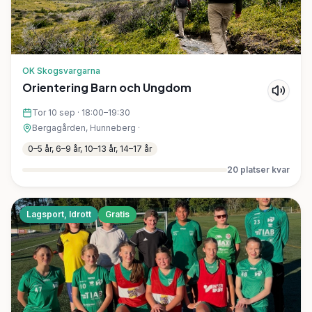
OK Skogsvargarna
Orientering Barn och Ungdom
Tor 10 sep
·
18:00–19:30
Bergagården, Hunneberg
·
0–5 år, 6–9 år, 10–13 år, 14–17 år
20
platser kvar
Lagsport, Idrott
Gratis