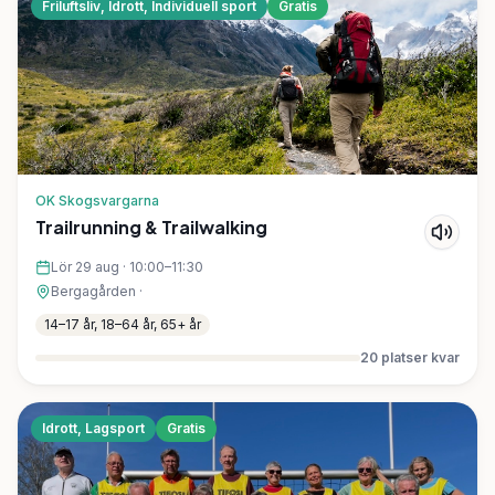
Friluftsliv, Idrott, Individuell sport
Gratis
OK Skogsvargarna
Trailrunning & Trailwalking
Lör 29 aug
·
10:00–11:30
Bergagården
·
14–17 år, 18–64 år, 65+ år
20
platser kvar
Idrott, Lagsport
Gratis